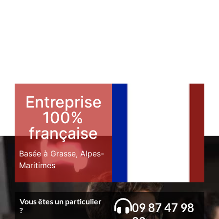
Entreprise
100%
française
Basée à Grasse, Alpes-
Maritimes
Vous êtes un particulier
09 87 47 98
?