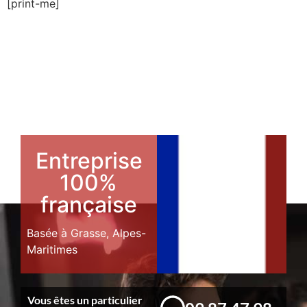
[print-me]
Entreprise
100%
française
Basée à Grasse, Alpes-
Maritimes
Vous êtes un particulier