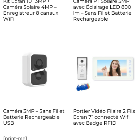
Kit Écran 10’’ 3MP +
Caméra PT Solaire 3MP
Caméra Solaire 4MP –
avec Éclairage LED 800
Enregistreur 8 canaux
lm – Sans Fil et Batterie
WiFi
Rechargeable
Caméra 3MP – Sans Fil et
Portier Vidéo Filaire 2 Fils
Batterie Rechargeable
Ecran 7’’ connecté Wifi
USB
avec Badge RFID
[print-me]