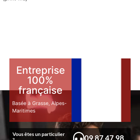
Entreprise
100%
française
Basée à Grasse, Alpes-
Maritimes
Vous êtes un particulier
09 87 47 98
?