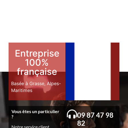
Entreprise
100%
française
Basée à Grasse, Alpes-
Maritimes
Vous êtes un particulier
09 87 47 98
?
82
Notre service client