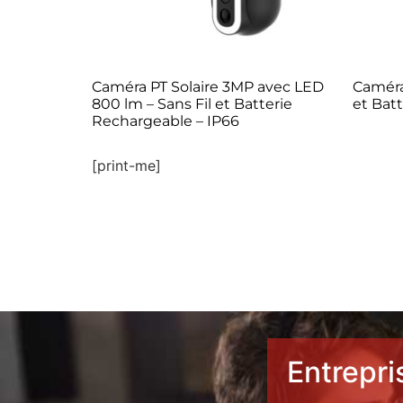
Caméra PT Solaire 3MP avec LED
Caméra 
800 lm – Sans Fil et Batterie
et Bat
Rechargeable – IP66
[print-me]
Entrepri