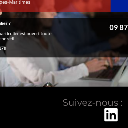
lpes-Maritimes
lier ?
09 87
particulier est ouvert toute
vendredi
 17h
Suivez-nous :