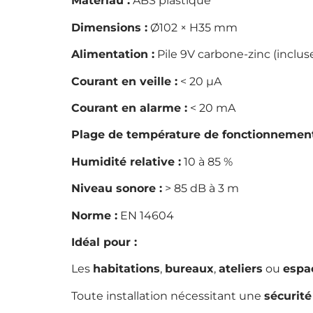
Matériau :
ABS plastique
Dimensions :
Ø102 × H35 mm
Alimentation :
Pile 9V carbone-zinc (inclus
Courant en veille :
< 20 µA
Courant en alarme :
< 20 mA
Plage de température de fonctionnement
Humidité relative :
10 à 85 %
Niveau sonore :
> 85 dB à 3 m
Norme :
EN 14604
Idéal pour :
Les
habitations
,
bureaux
,
ateliers
ou
espac
Toute installation nécessitant une
sécurité