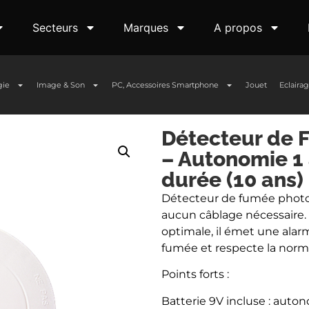
Secteurs
Marques
A propos
gie
Image & Son
PC, Accessoires Smartphone
Jouet
Eclaira
Détecteur de 
– Autonomie 1
durée (10 ans)
Détecteur de fumée photoéle
aucun câblage nécessaire.
optimale, il émet une alar
fumée et respecte la nor
Points forts :
Batterie 9V incluse : auton