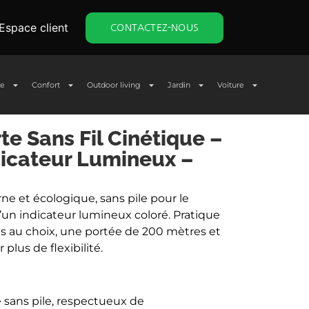
Espace client
CONTACTEZ-NOUS
ge
Confort
Outdoor living
Jardin
Voiture
te Sans Fil Cinétique –
dicateur Lumineux –
ne et écologique, sans pile pour le
un indicateur lumineux coloré. Pratique
dies au choix, une portée de 200 mètres et
lus de flexibilité.
 sans pile, respectueux de