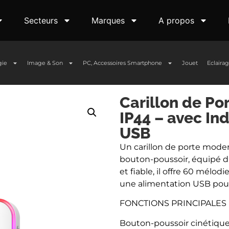
Secteurs
Marques
A propos
gie
Image & Son
PC, Accessoires Smartphone
Jouet
Eclaira
Carillon de Por
IP44 – avec In
USB
Un carillon de porte moder
bouton-poussoir, équipé d’
et fiable, il offre 60 mélo
une alimentation USB pour p
FONCTIONS PRINCIPALES
Bouton-poussoir cinétique