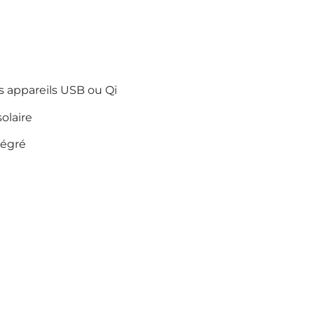
s appareils USB ou Qi
solaire
tégré