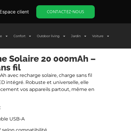
Espace client
CONTACTEZ-NOUS
ge
Confort
Outdoor living
Jardin
Voiture
ne Solaire 20 000mAh –
s fil
h avec recharge solaire, charge sans fil
ED intégré. Robuste et universelle, elle
acement vos appareils partout, même en
:
uble USB-A
W selon compatibilité