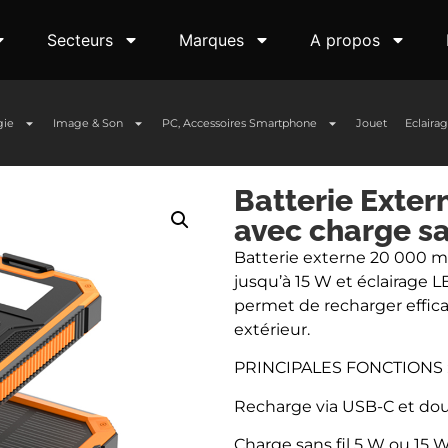
Secteurs
Marques
A propos
gie
Image & Son
PC, Accessoires Smartphone
Jouet
Eclaira
Batterie Exter
avec charge san
Batterie externe 20 000 mA
jusqu’à 15 W et éclairage L
permet de recharger effic
extérieur.
PRINCIPALES FONCTIONS 
Recharge via USB-C et do
Charge sans fil 5 W ou 15 